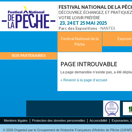
FESTIVAL NATIONAL DE LA PÊC
DÉCOUVREZ, ÉCHANGEZ, ET PRATIQUEZ
VOTRE LOISIR PRÉFÉRÉ
‎ 23, 24 ET 25 MAI 2025
Parc des Expositions
- NANTES
Festival National de la
Exposer
Pêche
NOS PARTENAIRES
PAGE INTROUVABLE
La page demandée n’existe pas, a été déplac
« Revenir à la page d’accueil
|
|
|
Mentions légales
Protection des données personnelles
Accessibilité
Exponantes, 
© 2026 Organisé par le Groupement de l’Industrie Françaises d’Articles de Pêche (GIFAP), 