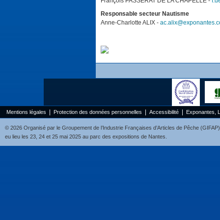
François PASSERAT DE LA CHAPELLE -
f.d
Responsable secteur Nautisme
Anne-Charlotte ALIX -
ac.alix@exponantes.
|
|
|
Mentions légales
Protection des données personnelles
Accessibilité
Exponantes, 
© 2026 Organisé par le Groupement de l’Industrie Françaises d’Articles de Pêche (GIFAP), 
eu lieu les 23, 24 et 25 mai 2025 au parc des expositions de Nantes.