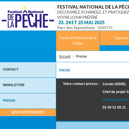
FESTIVAL NATIONAL DE LA PÊC
DÉCOUVREZ, ÉCHANGEZ, ET PRATIQUEZ
VOTRE LOISIR PRÉFÉRÉ
‎ 23, 24 ET 25 MAI 2025
Parc des Expositions
- NANTES
Festival National de la
Exposer
Pêche
Accueil
|
Presse
CONTACT
PRESSE
Votre contact presse :
Carole GOHEL
NEWSLETTER
Chef de projet 
carole.gohel@e
PRESSE
02 40 52 08 11
NOS PARTENAIRES