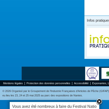
Infos pratique
|
|
|
Mentions légales
Protection des données personnelles
Accessibilité
Exponantes, 
© 2026 Organisé par le Groupement de l’Industrie Françaises d’Articles de Pêche (GIFAP), 
eu lieu les 23, 24 et 25 mai 2025 au parc des expositions de Nantes.
Vous avez été nombreux à faire du Festival National d